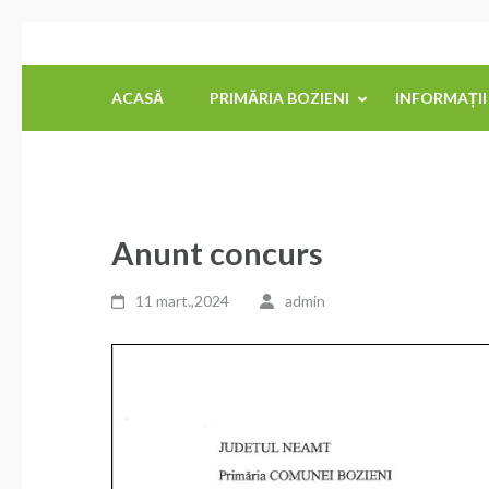
Sari
Primăria Comunei Bozieni
la
conținut
ACASĂ
PRIMĂRIA BOZIENI
INFORMAȚII
(apasă
Enter)
Anunt concurs
11 mart.,2024
admin