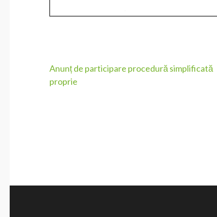
Navigare
Anunț de participare procedură simplificată
proprie
în
articole