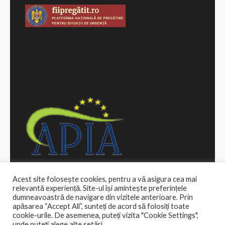
Acest site folosește cookies, pentru a vă asigura cea mai
relevantă experiență. Site-ul își amintește preferințele
dumneavoastră de navigare din vizitele anterioare. Prin
apăsarea “Accept All”, sunteți de acord să folosiți toate
cookie-urile. De asemenea, puteți vizita "Cookie Settings",
Drepturi de autor ©2026
Primăria Comunei Bozieni
.
unde puteți alege alte setări.