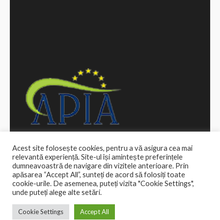
Acest site folosește cookies, pentru a vă asigura cea mai
relevantă experiență. Site-ul își amintește preferințele
dumneavoastră de navigare din vizitele anterioare. Prin
apăsarea “Accept All”, sunteți de acord să folosiți toate
cookie-urile. De asemenea, puteți vizita "Cookie Settings",
Drepturi de autor ©2026
Primăria Comunei Bozieni
.
unde puteți alege alte setări.
School Zone | Dezvoltată de
Rara Theme
. Propulsată de
WordPress
.
Cookie Settings
Accept All