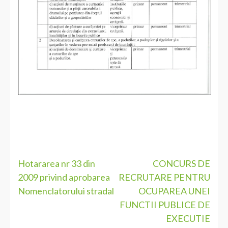
Navigare
Hotararea nr 33 din
CONCURS DE
2009 privind aprobarea
RECRUTARE PENTRU
în
Nomenclatorului stradal
OCUPAREA UNEI
articole
FUNCTII PUBLICE DE
EXECUTIE