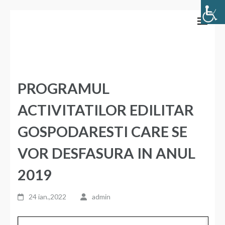
Sari
Primăria Comunei Bozieni
la
conținut
(apasă
Enter)
PROGRAMUL
ACTIVITATILOR EDILITAR
GOSPODARESTI CARE SE
VOR DESFASURA IN ANUL
2019
24 ian.,2022
admin