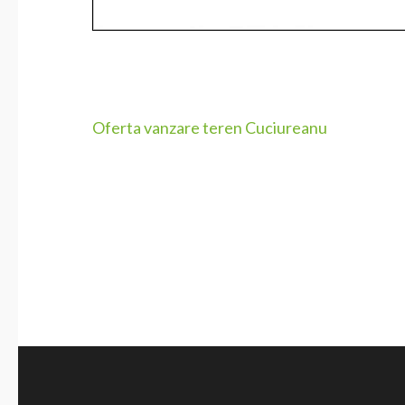
Navigare
Oferta vanzare teren Cuciureanu
în
articole