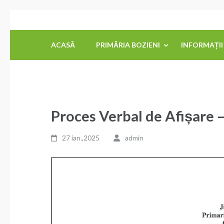
Sari
Primăria Comunei Bozieni
la
conținut
ACASĂ
PRIMĂRIA BOZIENI
INFORMAȚII
(apasă
Enter)
Proces Verbal de Afișare –
27 ian.,2025
admin