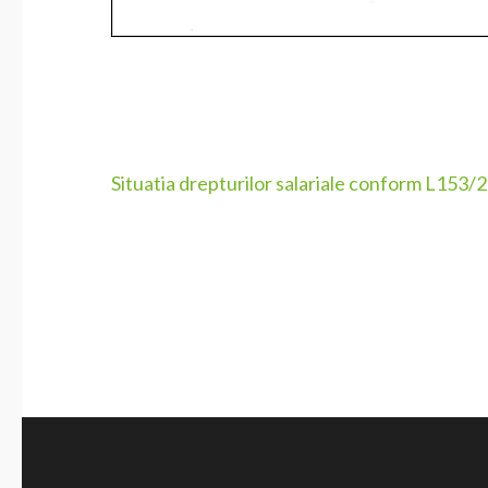
Navigare
Situatia drepturilor salariale conform L153/
în
articole