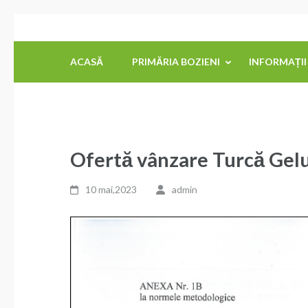
Sari
Primăria Comunei Bozieni
la
conținut
ACASĂ
PRIMĂRIA BOZIENI
INFORMAȚII
(apasă
Enter)
Ofertă vânzare Turcă Gel
10 mai,2023
admin