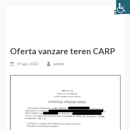
Sari
Primăria Comunei Bozieni
la
conținut
(apasă
Enter)
Oferta vanzare teren CARP
19 apr.,2022
admin