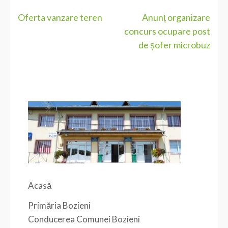
Navigare
Oferta vanzare teren
Anunț organizare
concurs ocupare post
în
de șofer microbuz
articole
Acasă
Primăria Bozieni
Conducerea Comunei Bozieni