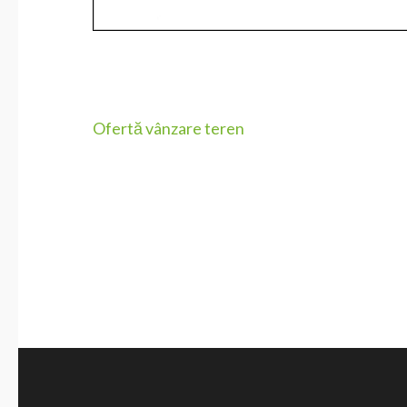
Navigare
Ofertă vânzare teren
în
articole