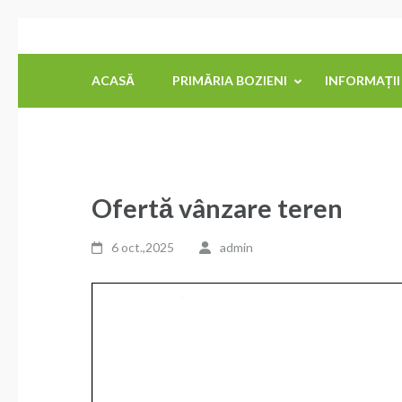
Sari
Primăria Comunei Bozieni
la
conținut
ACASĂ
PRIMĂRIA BOZIENI
INFORMAȚII
(apasă
Enter)
Ofertă vânzare teren
6 oct.,2025
admin