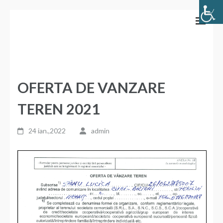
Sari
Primăria Comunei Bozieni
la
conținut
(apasă
Enter)
OFERTA DE VANZARE
TEREN 2021
24 ian.,2022
admin